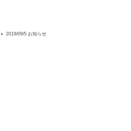
2019/09/5
お知らせ
離島中心に沖縄をPR! ソウルで日韓
交流おまつり! 家族連れ6万人来場!
「日韓交流おまつり2019inソウル」が1日、韓国で開か
れ、
沖縄県ソウル事務所も出展して宮古や石垣など離島を中
心に沖縄をPRした。
主催者によると約6万人が来場し、コスプレ姿の若者や
家族連れでにぎわった。（県ソウル事務所提供）
同イベントは、両国の国交正常化40年を記念して2005年