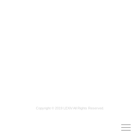
に始まった。
15回目となる今回は「おまつり15年 新たな明日へ」を
テーマに、
文化体験など50のブースが設けられたほか、舞台では両
国の伝統芸能が披露された。
県ソウル事務所の平安常幸所長は「このイベントを契機
に両国の関係が良くなることを願っている」とコメント
した。
Copyright © 2019 LEXiV All Rights Reserved.